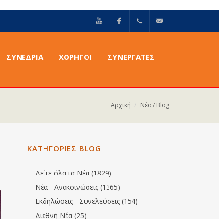
YouTube
Facebook
+30211
info@epilektoi.com
ΣΥΝΈΔΡΙΑ
ΧΟΡΗΓΟΙ
ΣΥΝΕΡΓΑΤΕΣ
2142869
Αρχική
Νέα / Blog
ΚΑΤΗΓΟΡΙΕΣ BLOG
Δείτε όλα τα Νέα (1829)
Νέα - Ανακοινώσεις (1365)
Εκδηλώσεις - Συνελεύσεις (154)
Διεθνή Νέα (25)