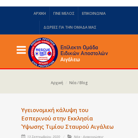
ΑΡΧΙΚΗ
ΓΙΝΕ ΜΕΛΟΣ
ΕΠΙΚΟΙΝΩΝΙΑ
ΔΩΡΕΈΣ ΓΙΑ ΤΗΝ ΟΜΆΔΑ ΜΑΣ
Αρχική
Νέα / Blog
Υγειονομική κάλυψη του
Εσπερινού στην Εκκλησία
Ύψωσης Τιμίου Σταυρού Αιγάλεω
13 Σεπτεμβρίου, 2020
Νέα - Ανακοινώσεις