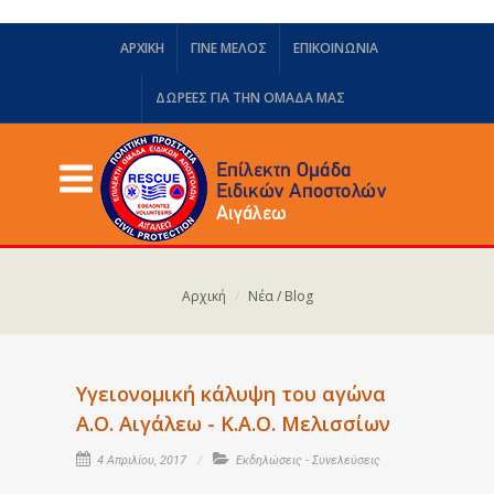
ΑΡΧΙΚΗ
ΓΙΝΕ ΜΕΛΟΣ
ΕΠΙΚΟΙΝΩΝΙΑ
ΔΩΡΕΈΣ ΓΙΑ ΤΗΝ ΟΜΆΔΑ ΜΑΣ
Αρχική
Νέα / Blog
Υγειονομική κάλυψη του αγώνα
Α.Ο. Αιγάλεω - Κ.Α.Ο. Μελισσίων
4 Απριλίου, 2017
Εκδηλώσεις - Συνελεύσεις