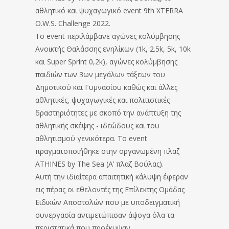
αθλητικό και ψυχαγωγικό event 9th XTERRA
O.W.S. Challenge 2022.
To event περιλάμβανε αγώνες κολύμβησης
Ανοικτής Θαλάσσης ενηλίκων (1k, 2.5k, 5k, 10k
και Super Sprint 0,2k), αγώνες κολύμβησης
παιδιών των 3ων μεγάλων τάξεων του
Δημοτικού και Γυμνασίου καθώς και άλλες
αθλητικές, ψυχαγωγικές και πολιτιστικές
δραστηριότητες με σκοπό την ανάπτυξη της
αθλητικής σκέψης - ιδεώδους και του
αθλητισμού γενικότερα. Το event
πραγματοποιήθηκε στην οργανωμένη πλαζ
ATHINES by The Sea (A’ πλαζ Βούλας).
Αυτή την ιδιαίτερα απαιτητική κάλυψη έφεραν
εις πέρας οι εθελοντές της Επίλεκτης Ομάδας
Ειδικών Αποστολών που με υποδειγματική
συνεργασία αντιμετώπισαν άψογα όλα τα
περιστατικά που προέκυψαν.