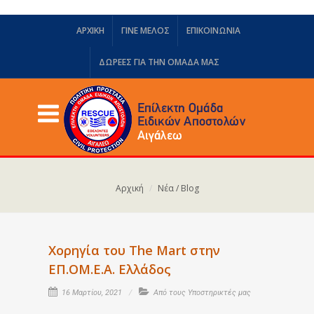
ΑΡΧΙΚΗ
ΓΙΝΕ ΜΕΛΟΣ
ΕΠΙΚΟΙΝΩΝΙΑ
ΔΩΡΕΈΣ ΓΙΑ ΤΗΝ ΟΜΆΔΑ ΜΑΣ
Αρχική
Νέα / Blog
Χορηγία του The Mart στην
ΕΠ.ΟΜ.Ε.Α. Ελλάδος
16 Μαρτίου, 2021
Από τους Υποστηρικτές μας