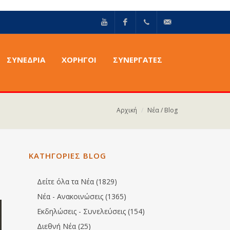
YouTube
Facebook
+30211
info@epilektoi.com
ΣΥΝΈΔΡΙΑ
ΧΟΡΗΓΟΙ
ΣΥΝΕΡΓΑΤΕΣ
2142869
Αρχική
Νέα / Blog
ΚΑΤΗΓΟΡΙΕΣ BLOG
Δείτε όλα τα Νέα (1829)
Νέα - Ανακοινώσεις (1365)
Εκδηλώσεις - Συνελεύσεις (154)
Διεθνή Νέα (25)