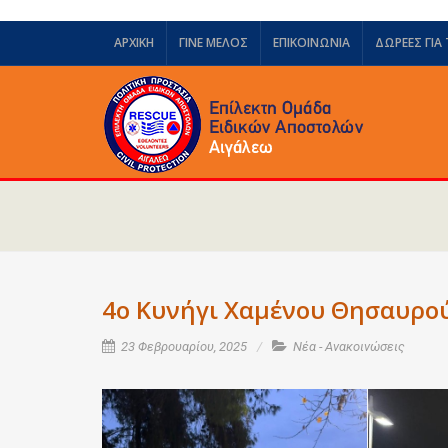
ΑΡΧΙΚΗ
ΓΙΝΕ ΜΕΛΟΣ
ΕΠΙΚΟΙΝΩΝΙΑ
ΔΩΡΕΈΣ ΓΙΑ
4ο Κυνήγι Χαμένου Θησαυρού
23 Φεβρουαρίου, 2025
Νέα - Ανακοινώσεις