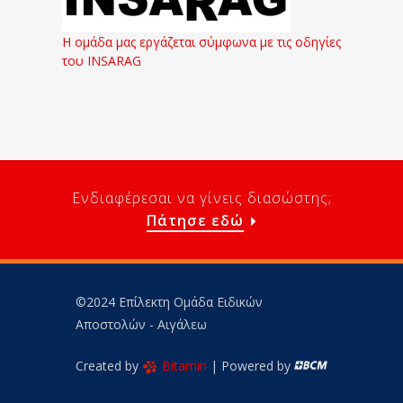
Η ομάδα μας εργάζεται σύμφωνα με τις οδηγίες
του INSARAG
Ενδιαφέρεσαι να γίνεις διασώστης;
Πάτησε εδώ
©2024 Επίλεκτη Ομάδα Ειδικών
Αποστολών - Αιγάλεω
Created by
Bitamin
| Powered by