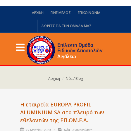
ΑΡΧΙΚΗ
ΓΙΝΕ ΜΕΛΟΣ
ΕΠΙΚΟΙΝΩΝΙΑ
ΔΩΡΕΈΣ ΓΙΑ ΤΗΝ ΟΜΆΔΑ ΜΑΣ
Αρχική
Νέα / Blog
H εταιρεία EUROPA PROFIL
ALUMINIUM SA στο πλευρό των
εθελοντών της ΕΠ.ΟΜ.Ε.Α.
19 Μαρτίου, 2024
Νέα - Ανακοινώσεις