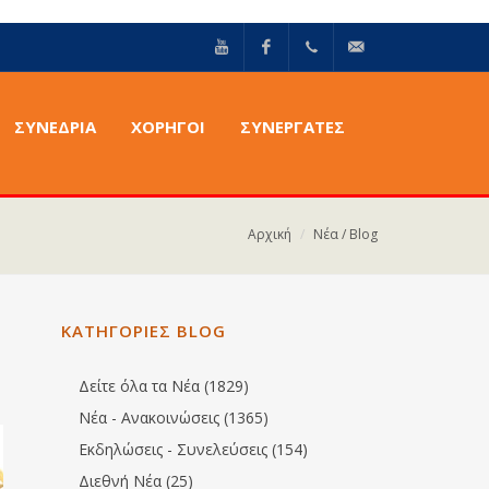
YouTube
Facebook
+30211
info@epilektoi.com
ΣΥΝΈΔΡΙΑ
ΧΟΡΗΓΟΙ
ΣΥΝΕΡΓΑΤΕΣ
2142869
Αρχική
Νέα / Blog
ΚΑΤΗΓΟΡΙΕΣ BLOG
Δείτε όλα τα Νέα (1829)
Νέα - Ανακοινώσεις (1365)
Εκδηλώσεις - Συνελεύσεις (154)
Διεθνή Νέα (25)