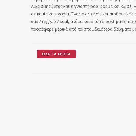
Αμφισβητώντας κάθε γνωστή pop φόρμα και κλισέ, γ
σε καμία κατηγορία. Ένας σκοτεινός και αισθαντικό
dub / reggae / soul, ακόμα και από το post-punk, π
προσέφερε μερικά από τα σπουδαιότερα δείγματα μο
ΌΛΑ ΤΑ ΆΡΘΡΑ