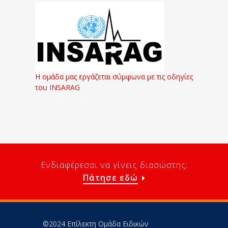
Η ομάδα μας εργάζεται σύμφωνα με τις οδηγίες
του INSARAG
Ενδιαφέρεσαι να γίνεις διασώστης;
Πάτησε εδώ
©2024 Επίλεκτη Ομάδα Ειδικών