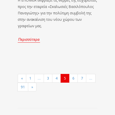
Η ΕΠΟΜΕΑ εκφράζει τις θερμές της ευχαριστίες
προς την εταιρεία «Σκαλωσιές Βασιλόπουλος
Παναγιώτης» για την πολύτιμη συμβολή της
στην ανακαίνιση του νέου χώρου των
γραφείων μας.
Περισσότερα
«
1
…
3
4
5
6
7
…
91
»