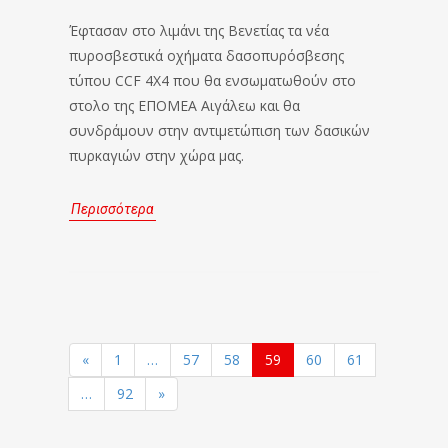
Έφτασαν στο λιμάνι της Βενετίας τα νέα
πυροσβεστικά οχήματα δασοπυρόσβεσης
τύπου CCF 4X4 που θα ενσωματωθούν στο
στολο της ΕΠΟΜΕΑ Αιγάλεω και θα
συνδράμουν στην αντιμετώπιση των δασικών
πυρκαγιών στην χώρα μας.
Περισσότερα
«
1
…
57
58
59
60
61
…
92
»