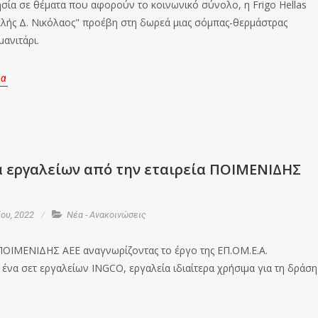
σία σε θέματα που αφορούν το κοινωνικό σύνολο, η Frigo Hellas
ής Δ. Νικόλαος" προέβη στη δωρεά μιας σόμπας-θερμάστρας
ανιτάρι.
ρα
α εργαλείων από την εταιρεία ΠΟΙΜΕΝΙΔΗΣ
ου, 2022
Νέα - Ανακοινώσεις
 ΠΟΙΜΕΝΙΔΗΣ ΑΕΕ αναγνωρίζοντας το έργο της ΕΠ.ΟΜ.Ε.Α.
ένα σετ εργαλείων INGCO, εργαλεία ιδιαίτερα χρήσιμα για τη δράση