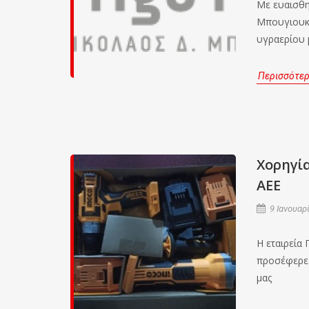
Με ευαισθη
Μπουγιουκλ
υγραερίου μ
Περισσότε
Χορηγί
ΑΕΕ
9 Ιανουαρί
H εταιρεία
προσέφερε 
μας