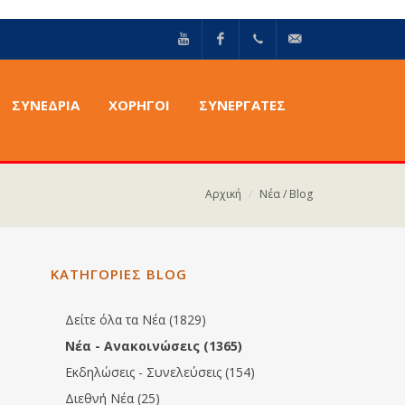
YouTube
Facebook
+30211
info@epilektoi.com
ΣΥΝΈΔΡΙΑ
ΧΟΡΗΓΟΙ
ΣΥΝΕΡΓΑΤΕΣ
2142869
Αρχική
Νέα / Blog
ΚΑΤΗΓΟΡΙΕΣ BLOG
Δείτε όλα τα Νέα (1829)
Νέα - Ανακοινώσεις (1365)
Εκδηλώσεις - Συνελεύσεις (154)
Διεθνή Νέα (25)