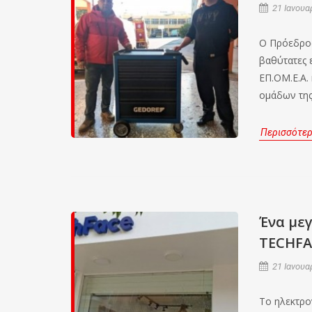
21 Ιανουα
Ο Πρόεδρος
βαθύτατες 
ΕΠ.ΟΜ.Ε.Α.
ομάδων της
Περισσότε
Ένα με
TECHFA
21 Ιανουα
Το ηλεκτρο