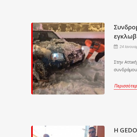
Συνδρο
εγκλωβ
24 Ιανουα
Στην Αττική
συνδράμου
Περισσότε
Η GEDO