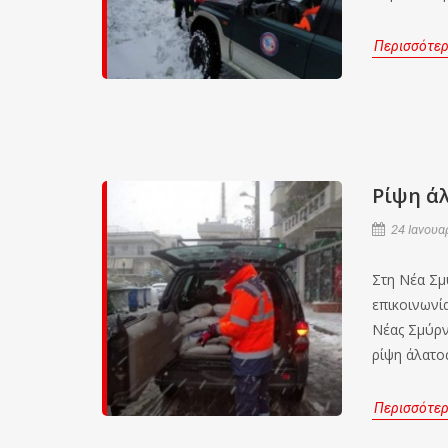
Περισσότε
Ρίψη ά
24 Ιανουα
Στη Νέα Σμ
επικοινωνί
Νέας Σμύρν
ρίψη άλατος
Περισσότε