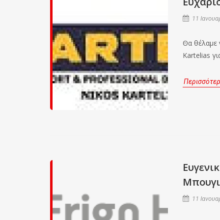
Ευχαρισ
11 Ιανουα
Θα θέλαμε 
Kartelias γ
Περισσότε
Ευγενικ
Μπουγι
11 Ιανουα