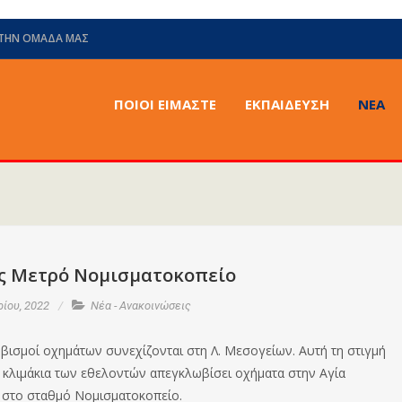
 ΤΗΝ ΟΜΆΔΑ ΜΑΣ
ΠΟΙΟΙ ΕΙΜΑΣΤΕ
ΕΚΠΑΙΔΕΥΣΗ
ΝΈΑ
ς Μετρό Νομισματοκοπείο
ρίου, 2022
Νέα - Ανακοινώσεις
βισμοί οχημάτων συνεχίζονται στη Λ. Μεσογείων. Αυτή τη στιγμή
 κλιμάκια των εθελοντών απεγκλωβίσει οχήματα στην Αγία
στο σταθμό Νομισματοκοπείο.