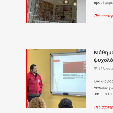
προσέφερε 
Περισσότε
Μάθημα 
ψυχολό
19 Ιανουα
Ένα διαφορ
Αιγάλεω γι
μας από το
Περισσότε