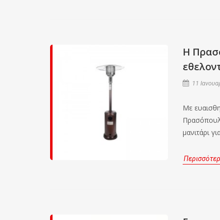
Η Πρασ
εθελοντ
11 Ιανουα
Με ευαισθη
Πρασόπουλο
μανιτάρι γ
Περισσότε