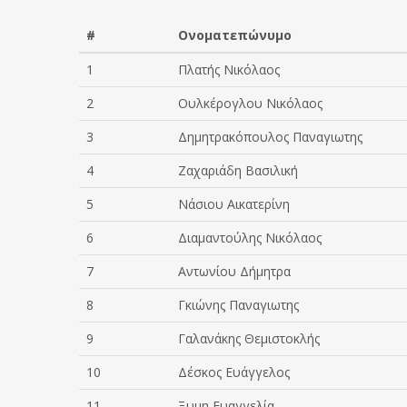
#
Ονοματεπώνυμο
1
Πλατής Νικόλαος
2
Ουλκέρογλου Νικόλαος
3
Δημητρακόπουλος Παναγιωτης
4
Zαχαριάδη Βασιλική
5
Νάσιου Αικατερίνη
6
Διαμαντούλης Νικόλαος
7
Αντωνίου Δήμητρα
8
Γκιώνης Παναγιωτης
9
Γαλανάκης Θεμιστοκλής
10
Δέσκος Ευάγγελος
11
Ξυμη Ευαγγελία