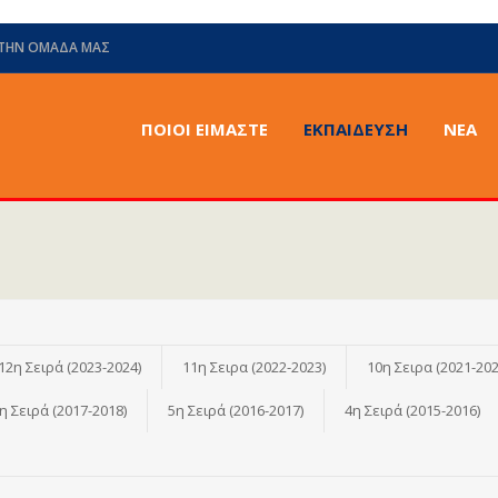
 ΤΗΝ ΟΜΆΔΑ ΜΑΣ
ΠΟΙΟΙ ΕΙΜΑΣΤΕ
ΕΚΠΑΙΔΕΥΣΗ
ΝΈΑ
12η Σειρά (2023-2024)
11η Σειρα (2022-2023)
10η Σειρα (2021-202
η Σειρά (2017-2018)
5η Σειρά (2016-2017)
4η Σειρά (2015-2016)