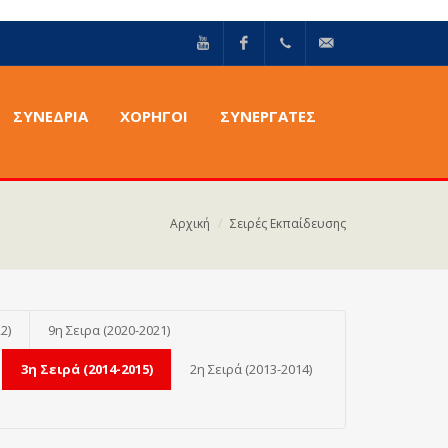
YouTube
Facebook
+30211
info@epilektoi.com
ΣΥΝΈΔΡΙΑ
ΧΟΡΗΓΟΙ
ΣΥΝΕΡΓΑΤΕΣ
2142869
Αρχική
Σειρές Εκπαίδευσης
2)
9η Σειρα (2020-2021)
3η Σειρά (2014-2015)
2η Σειρά (2013-2014)