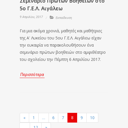
Σεμινάριο Πρώτων Βοηθειών στο
5ο Γ.Ε.Λ. Αιγάλεω
9 Απριλίου, 2017
Εκπαίδευση
Για μια ακόμα χρονιά, μαθητές και μαθήτριες
της Α' Λυκείου του 5ου Γ.Ε.Λ. Αιγάλεω είχαν
την ευκαιρία να παρακολουθήσουν ένα
σεμινάριο πρώτων βοηθειών στο αμφιθέατρο
του σχολείου την Πέμπτη 6 Απριλίου 2017.
Περισσότερα
«
1
…
6
7
8
9
10
…
12
»