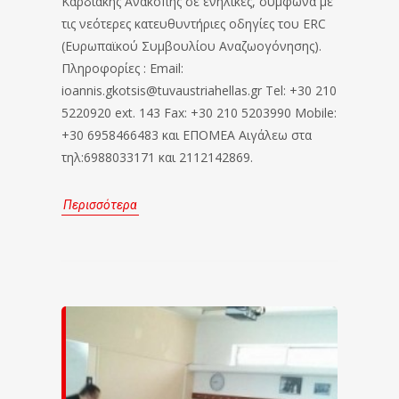
Καρδιακής Ανακοπής σε ενήλικες, σύμφωνα με
τις νεότερες κατευθυντήριες οδηγίες του ERC
(Ευρωπαϊκού Συμβουλίου Αναζωογόνησης).
Πληροφορίες : Email:
ioannis.gkotsis@tuvaustriahellas.gr Tel: +30 210
5220920 ext. 143 Fax: +30 210 5203990 Mobile:
+30 6958466483 και ΕΠΟΜΕΑ Αιγάλεω στα
τηλ:6988033171 και 2112142869.
Περισσότερα