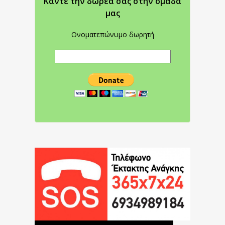
Κάντε την δωρεά σας στην oμάδα
μας
Ονοματεπώνυμο δωρητή