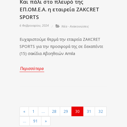
Και πάλι στο πλευρό της
ΕΠ.ΟΜ.Ε.Α. η εταιρεία ZAKCRET
SPORTS
6 Φεβρουαρίου, 2024
Νέα - Ανακοινώσεις
Ευχαριστούμε θερμά την εταιρεία ZAKCRET
SPORTS για την προσφορά της σε δεκαπέντε
(15) σακίδια Α΄βοηθειών Amila
Περισσότερα
«
1
…
28
29
30
31
32
…
91
»