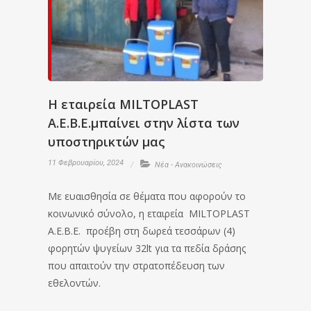
Η εταιρεία MILTOPLAST
Α.Ε.Β.Ε.μπαίνει στην λίστα των
υποστηρικτών μας
11 Φεβρουαρίου, 2024
Νέα - Ανακοινώσεις
Με ευαισθησία σε θέματα που αφορούν το
κοινωνικό σύνολο, η εταιρεία MILTOPLAST
Α.Ε.Β.Ε. προέβη στη δωρεά τεσσάρων (4)
φορητών ψυγείων 32lt για τα πεδία δράσης
που απαιτούν την στρατοπέδευση των
εθελοντών.