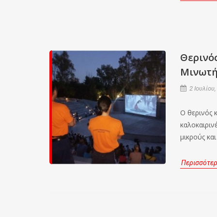
Θερινό
Μινωτή
2 Ιουλίου,
Ο θερινός 
καλοκαιρινέ
μικρούς κα
Περισσότε