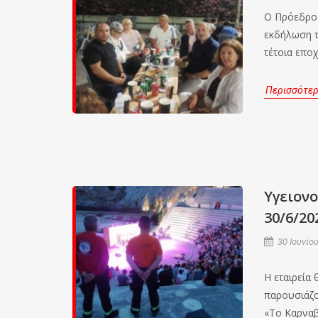
Ο Πρόεδρος
εκδήλωση τ
τέτοια επο
Περισσότε
Υγειον
30/6/20
30 Ιουνίου
H εταιρεία
παρουσιάζο
«Το Καρνα