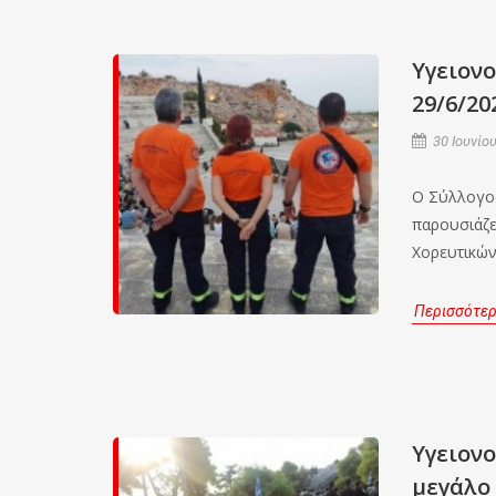
Υγειον
29/6/20
30 Ιουνίου
Ο Σύλλογος
παρουσιάζε
Χορευτικών
Περισσότε
Υγειονο
μεγάλο 