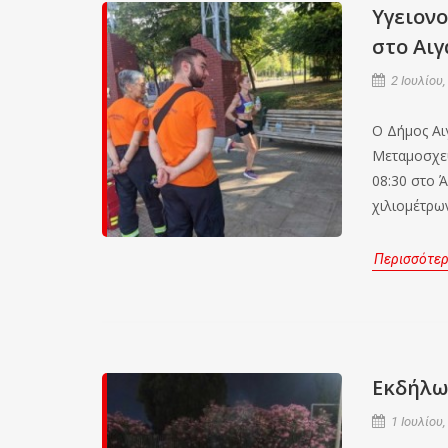
Υγειον
στο Αι
2 Ιουλίου,
Ο Δήμος Α
Μεταμοσχεύ
08:30 στο
χιλιομέτρων
Περισσότε
Εκδήλω
1 Ιουλίου,