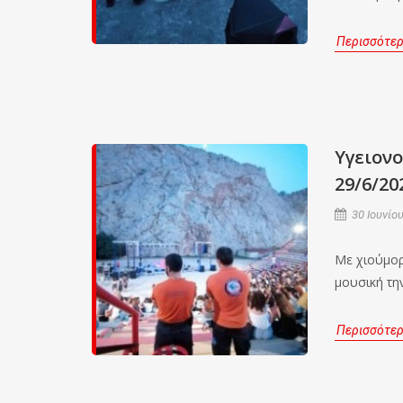
Περισσότε
Υγειον
29/6/20
30 Ιουνίου
Με χιούμορ
μουσική τη
Περισσότε