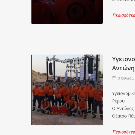
Περισσότε
Υγειον
Αντώνη
3 Ιουλίου,
Υγειονομικ
Ρέμου.
Ο Αντώνης 
Θέατρο Πέτ
Περισσότε