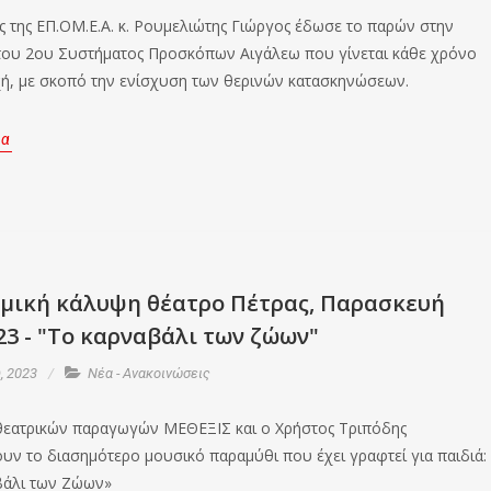
 της ΕΠ.ΟΜ.Ε.Α. κ. Ρουμελιώτης Γιώργος έδωσε το παρών στην
ου 2ου Συστήματος Προσκόπων Αιγάλεω που γίνεται κάθε χρόνο
χή, με σκοπό την ενίσχυση των θερινών κατασκηνώσεων.
ρα
ομική κάλυψη θέατρο Πέτρας, Παρασκευή
23 - "Το καρναβάλι των ζώων"
, 2023
Νέα - Ανακοινώσεις
 θεατρικών παραγωγών ΜΕΘΕΞΙΣ και ο Χρήστος Τριπόδης
υν το διασημότερο μουσικό παραμύθι που έχει γραφτεί για παιδιά:
βάλι των Ζώων»