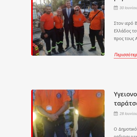
30 Ιουνίου
Στον ιερό 
Ελλάδος το
προς τους 
Περισσότε
Υγειον
ταράτσ
28 Ιουνίου
Ο Δημοτικό
ραδιοφωνικ