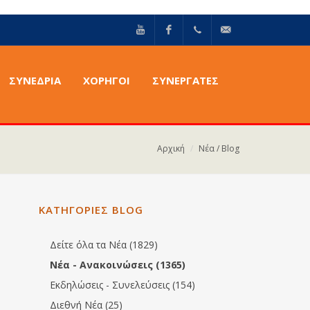
YouTube
Facebook
+30211
info@epilektoi.com
ΣΥΝΈΔΡΙΑ
ΧΟΡΗΓΟΙ
ΣΥΝΕΡΓΑΤΕΣ
2142869
Αρχική
Νέα / Blog
ΚΑΤΗΓΟΡΙΕΣ BLOG
Δείτε όλα τα Νέα (1829)
Νέα - Ανακοινώσεις (1365)
Εκδηλώσεις - Συνελεύσεις (154)
Διεθνή Νέα (25)