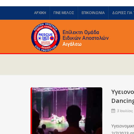
ΑΡΧΙΚΗ
ΓΙΝΕ ΜΕΛΟΣ
ΕΠΙΚΟΙΝΩΝΙΑ
ΔΩΡΕΈΣ ΓΙΑ
Υγειονο
Dancing
3 Ιουλίου,
Υγειονομική
2/7/2023 σ