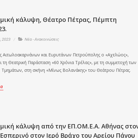
ομική κάλυψη, Θέατρο Πέτρας, Πέμπτη
23.
, 2023
Νέα - Ανακοινώσεις
 Αιτωλοακαρνάνων και Ευρυτάνων Πετρούπολης ο «Αχελώος»,
ι τη Θεατρική Παράσταση «60 Χρόνια Τρέλας», με τη συμμετοχή των
 Τμημάτων, στη σκήνη «Μίνως Βολανάκης» του Θεάτρου Πέτρας.
ρα
μική κάλυψη από την ΕΠ.ΟΜ.Ε.Α. Αθήνας στο
Εσπερινό στον Ιερό Βράχο του Αρείου Πάγου