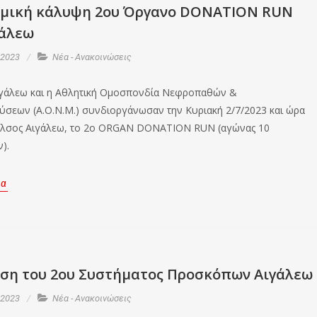
ομική κάλυψη 2oυ Όργανο DONATION RUN
γάλεω
 2023
Νέα - Ανακοινώσεις
ιγάλεω και η Αθλητική Ομοσπονδία Νεφροπαθών &
σεων (Α.Ο.Ν.Μ.) συνδιοργάνωσαν την Κυριακή 2/7/2023 και ώρα
 Άλσος Αιγάλεω, το 2o ORGAN DONATION RUN (αγώνας 10
).
ρα
ση του 2ου Συστήματος Προσκόπων Αιγάλεω
 2023
Νέα - Ανακοινώσεις