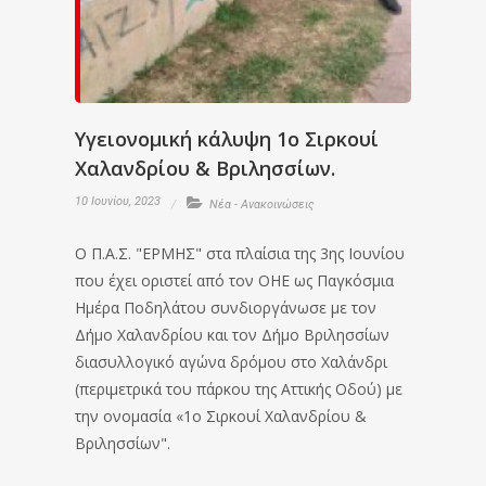
Υγειονομική κάλυψη 1ο Σιρκουί
Χαλανδρίου & Βριλησσίων.
10 Ιουνίου, 2023
Νέα - Ανακοινώσεις
Ο Π.Α.Σ. "ΕΡΜΗΣ" στα πλαίσια της 3ης Ιουνίου
που έχει οριστεί από τον ΟΗΕ ως Παγκόσμια
Ημέρα Ποδηλάτου συνδιοργάνωσε με τον
Δήμο Χαλανδρίου και τον Δήμο Βριλησσίων
διασυλλογικό αγώνα δρόμου στo Χαλάνδρι
(περιμετρικά του πάρκου της Αττικής Οδού) με
την ονομασία «1ο Σιρκουί Χαλανδρίου &
Βριλησσίων".