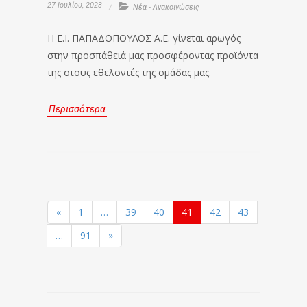
27 Ιουλίου, 2023
Νέα - Ανακοινώσεις
Η Ε.Ι. ΠΑΠΑΔΟΠΟΥΛΟΣ Α.Ε. γίνεται αρωγός
στην προσπάθειά μας προσφέροντας προϊόντα
της στους εθελοντές της ομάδας μας.
Περισσότερα
«
1
…
39
40
41
42
43
…
91
»